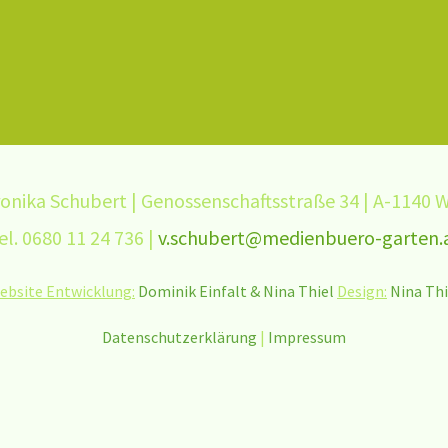
onika Schubert | Genossenschaftsstraße 34 | A-1140 
el. 0680 11 24 736 |
v.schubert@medienbuero-garten.
ebsite Entwicklung:
Dominik Einfalt
& Nina Thiel
Design:
Nina Thi
Datenschutzerklärung
|
Impressum