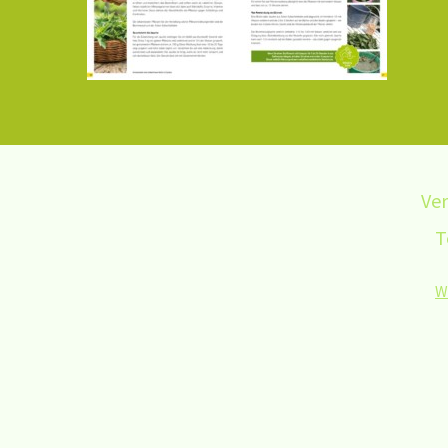
Ver
T
W