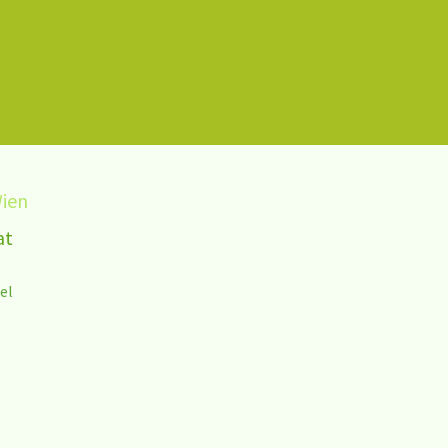
Wien
at
el