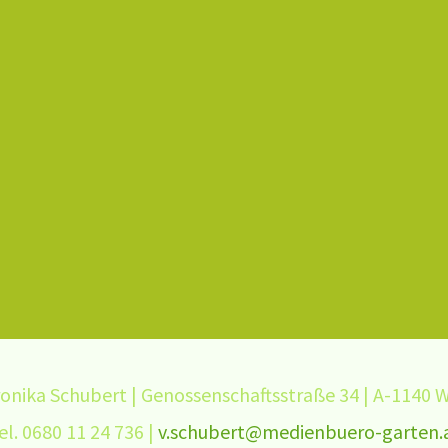
onika Schubert | Genossenschaftsstraße 34 | A-1140 
el. 0680 11 24 736 |
v.schubert@medienbuero-garten.