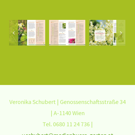
Veronika Schubert | Genossenschaftsstraße 34
| A-1140 Wien
Tel. 0680 11 24 736 |