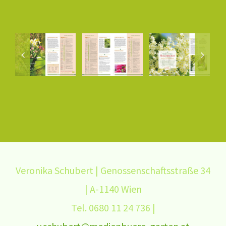
Veronika Schubert | Genossenschaftsstraße 34
| A-1140 Wien
Tel. 0680 11 24 736 |