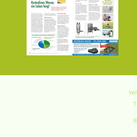
Ver
T
W